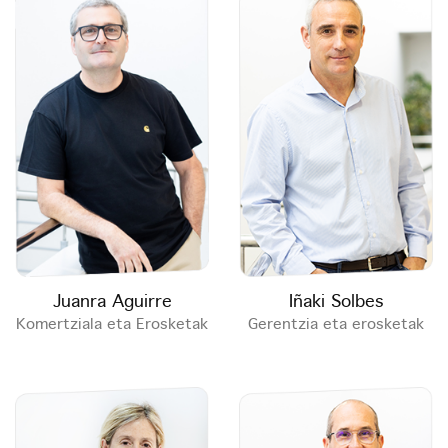
Juanra Aguirre
Iñaki Solbes
Komertziala eta Erosketak
Gerentzia eta erosketak