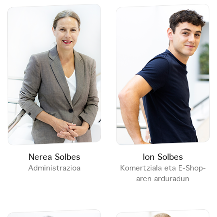
Nerea Solbes
Ion Solbes
Administrazioa
Komertziala eta E-Shop-
aren arduradun