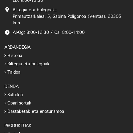
Lb: 9:00-13:30
Biltegia eta bulegoak::
Primautzarkalea, 5, Gabiria Poligonoa (Ventas). 20305
Irun
Al-Og: 8:00-12:30 / Os: 8:00-14:00
ARDANDEGIA
Historia
Biltegia eta bulegoak
Taldea
DENDA
Saltokia
Opari-sortak
Dastaketak eta enoturismoa
PRODUKTUAK