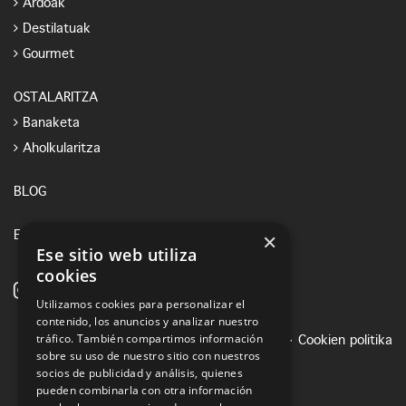
Ardoak
Destilatuak
Gourmet
OSTALARITZA
Banaketa
Aholkularitza
BLOG
×
E-SHOP
Ese sitio web utiliza
cookies
Utilizamos cookies para personalizar el
contenido, los anuncios y analizar nuestro
tráfico. También compartimos información
Lege oharra
·
Pribatutasun politika
·
Cookien politika
sobre su uso de nuestro sitio con nuestros
socios de publicidad y análisis, quienes
pueden combinarla con otra información