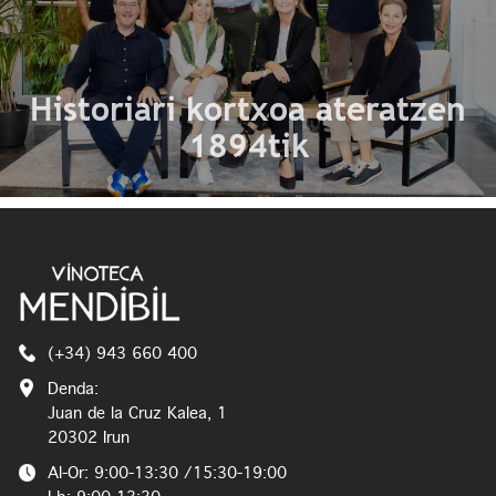
Historiari kortxoa ateratzen
1894tik
(+34) 943 660 400
Denda:
Juan de la Cruz Kalea, 1
20302 Irun
Al-Or: 9:00-13:30 /15:30-19:00