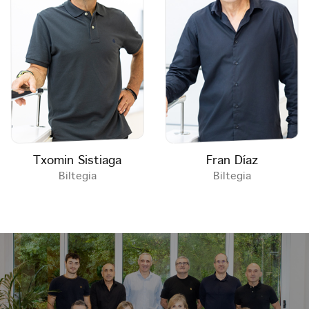
Txomin Sistiaga
Fran Díaz
Biltegia
Biltegia