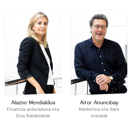
Alazne Mendialdua
Aitor Anuncibay
Finantza-arduraduna eta
Marketina eta Sare
Giza Baliabideak
sozialak