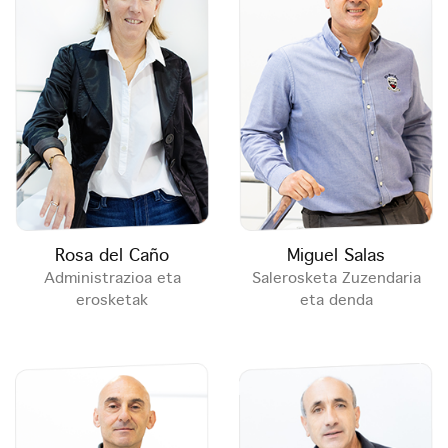
Rosa del Caño
Miguel Salas
Administrazioa eta
Salerosketa Zuzendaria
erosketak
eta denda