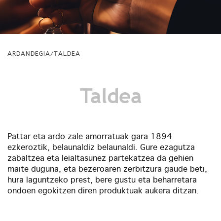
ARDANDEGIA/TALDEA
Taldea
Pattar eta ardo zale amorratuak gara 1894
ezkeroztik, belaunaldiz belaunaldi. Gure ezagutza
zabaltzea eta leialtasunez partekatzea da gehien
maite duguna, eta bezeroaren zerbitzura gaude beti,
hura laguntzeko prest, bere gustu eta beharretara
ondoen egokitzen diren produktuak aukera ditzan.