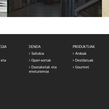
EGIA
DENDA
PRODUKTUAK
Saltokia
Ardoak
 eta
Opari-sortak
Destilatuak
Dastaketak eta
Gourmet
enoturismoa