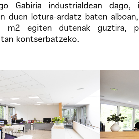
ungo Gabiria industrialdean dago, 
en duen lotura-ardatz baten alboan,
00 m2 egiten dutenak guztira, p
etan kontserbatzeko.