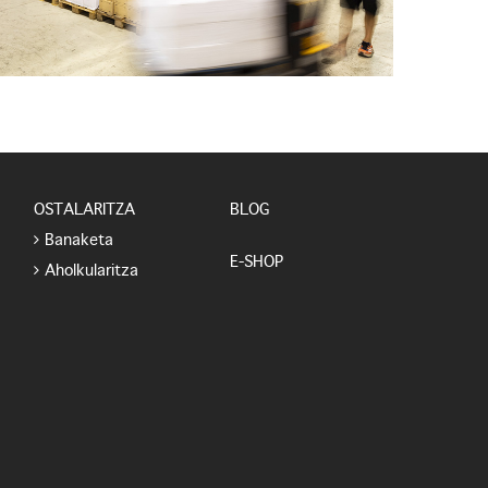
OSTALARITZA
BLOG
Banaketa
E-SHOP
Aholkularitza