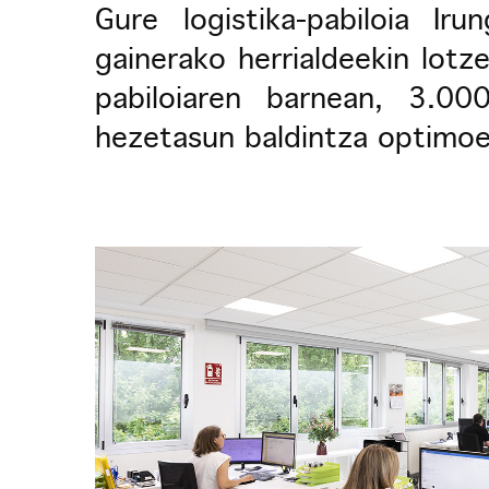
Gure logistika-pabiloia Ir
gainerako herrialdeekin lotz
pabiloiaren barnean, 3.0
hezetasun baldintza optimo