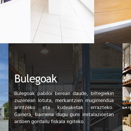
Bulegoak
Bulegoak pabiloi berean daude, biltegiekin
zuzenean lotuta, merkantzien mugimendua
arintzeko eta kudeaketak errazteko.
Gainera, baimena dugu gure instalazioetan
ardoen gordailu fiskala egiteko.