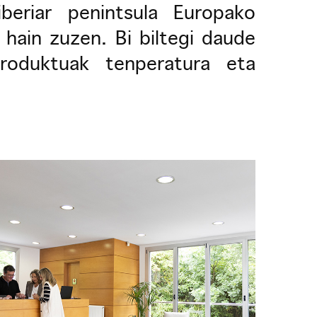
iberiar penintsula Europako
 hain zuzen. Bi biltegi daude
roduktuak tenperatura eta