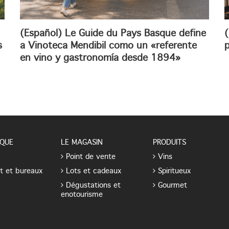
(Español) Le Guide du Pays Basque define
(
s
a Vinoteca Mendibil como un «referente
p
en vino y gastronomía desde 1894»
QUE
LE MAGASIN
PRODUITS
Point de vente
Vins
t et bureaux
Lots et cadeaux
Spiritueux
Dégustations et
Gourmet
enotourisme